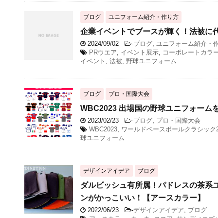
ブログ
ユニフォーム紹介・作り方
企業イベントでブースが輝く！法被に
2024/09/02
-
ブログ
,
ユニフォーム紹介・
PRウエア
,
イベント展示
,
コーポレートカラ
イベント
,
法被
,
野球ユニフォーム
ブログ
プロ・国際大会
WBC2023 出場国の野球ユニフォー
2023/02/23
-
ブログ
,
プロ・国際大会
WBC2023
,
ワールドベースボールクラシック2
球ユニフォーム
デザインアイデア
ブログ
ダルビッシュ有所属！パドレスの茶系
ンがかっこいい！【アースカラー】
2022/06/23
-
デザインアイデア
,
ブログ