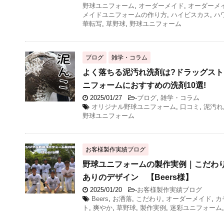
野球ユニフォーム
,
オーダーメイド
,
オーダーメ
メイドユニフォームの作り方
,
ハイビスカス
,
ハ
華転写
,
草野球
,
野球ユニフォーム
ブログ
雑学・コラム
よく落ちる泥汚れ洗剤は?ドラッグスト
ニフォームにおすすめの洗剤10選!
2025/01/27
-
ブログ
,
雑学・コラム
オリジナル野球ユニフォーム
,
口コミ
,
泥汚れ
野球ユニフォーム
お客様製作実績ブログ
野球ユニフォームの製作実例｜こだわ
ありのデザイン 【Beers様】
2025/01/20
-
お客様製作実績ブログ
Beers
,
お洒落
,
こだわり
,
オーダーメイド
,
カ
ト
,
爽やか
,
草野球
,
製作実例
,
迷彩ユニフォーム