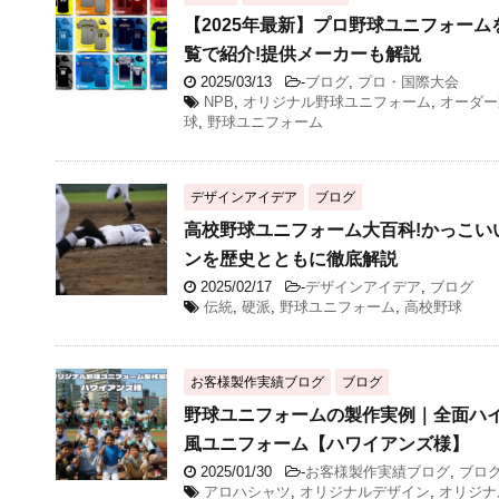
【2025年最新】プロ野球ユニフォー
覧で紹介!提供メーカーも解説
2025/03/13
-
ブログ
,
プロ・国際大会
NPB
,
オリジナル野球ユニフォーム
,
オーダー
球
,
野球ユニフォーム
デザインアイデア
ブログ
高校野球ユニフォーム大百科!かっこい
ンを歴史とともに徹底解説
2025/02/17
-
デザインアイデア
,
ブログ
伝統
,
硬派
,
野球ユニフォーム
,
高校野球
お客様製作実績ブログ
ブログ
野球ユニフォームの製作実例｜全面ハ
風ユニフォーム【ハワイアンズ様】
2025/01/30
-
お客様製作実績ブログ
,
ブロ
アロハシャツ
,
オリジナルデザイン
,
オリジナ