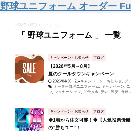
野球ユニフォーム オーダー Fu
HOME
>
野球ユニフォーム
「 野球ユニフォーム 」 一覧
キャンペーン・お知らせ
ブログ
【2026年5月～8月】
夏のクールダウンキャンペーン
2026/04/30
-
キャンペーン・お知らせ
,
ブ
オーダー野球ユニフォーム
,
キャンペーン
,
ユ
ン
,
レイヤーシャツ
,
半金入金
,
安い
,
激安
,
野球
キャンペーン・お知らせ
ブログ
◆1着から注文可能！◆【人気投票優
の”勝ちユニ”！