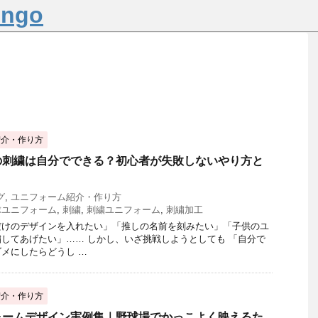
ngo
紹介・作り方
の刺繍は自分でできる？初心者が失敗しないやり方と
グ
,
ユニフォーム紹介・作り方
球ユニフォーム
,
刺繍
,
刺繍ユニフォーム
,
刺繍加工
だけのデザインを入れたい」「推しの名前を刻みたい」「子供のユ
してあげたい」…… しかし、いざ挑戦しようとしても 「自分で
メにしたらどうし …
紹介・作り方
ォームデザイン実例集｜野球場でかっこよく映えるた