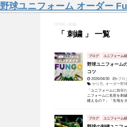
野球ユニフォーム オーダー Fu
HOME
>
刺繍
「 刺繍 」 一覧
ブログ
ユニフォーム
野球ユニフォーム
コツ
2026/04/30
-
ブロ
やり方
,
オーダー野
「ユニフォームに自分
ニフォームに名前を刺繍
縫えるの？」「生地をダ
ブログ
ユニフォーム
野球の刺繍ユニフ