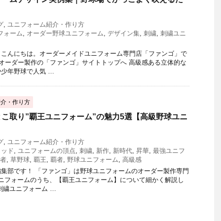
グ
,
ユニフォーム紹介・作り方
フォーム
,
オーダー野球ユニフォーム
,
デザイン集
,
刺繍
,
刺繍ユニ
、こんにちは。オーダーメイドユニフォーム専門店「ファンゴ」で
 オーダー製作の「ファンゴ」サイトトップへ 高級感ある立体的な
少年野球で人気 …
紹介・作り方
こ取り”覇王ユニフォーム”の魅力5選【高級野球ユニ
グ
,
ユニフォーム紹介・作り方
リッド
,
ユニフォームの頂点
,
刺繍
,
新作
,
新時代
,
昇華
,
最強ユニフ
者
,
草野球
,
覇王
,
覇者
,
野球ユニフォーム
,
高級感
集部です！ 「ファンゴ」は野球ユニフォームのオーダー製作専門
ユニフォームのうち、【覇王ユニフォーム】について細かく解説し
刺繍ユニフォーム …