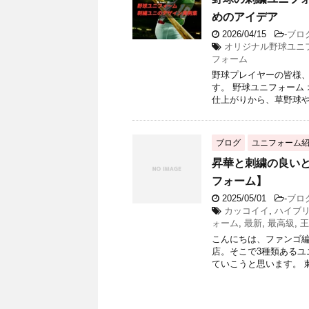
めのアイデア
2026/04/15
-
ブロ
オリジナル野球ユニ
フォーム
野球プレイヤーの皆様
す。 野球ユニフォーム
仕上がりから、草野球や
ブログ
ユニフォーム
昇華と刺繍の良いと
フォーム】
2025/05/01
-
ブロ
カッコイイ
,
ハイブ
ォーム
,
最新
,
最高級
,
王
こんにちは、ファンゴ編
店。そこで3種類ある
ていこうと思います。 