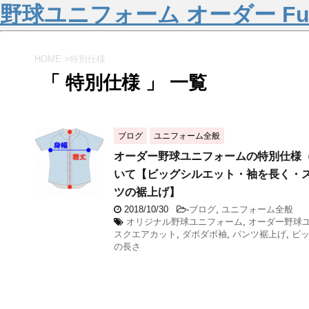
野球ユニフォーム オーダー Fu
HOME
>
特別仕様
「 特別仕様 」 一覧
ブログ
ユニフォーム全般
オーダー野球ユニフォームの特別仕様
いて【ビッグシルエット・袖を長く・
ツの裾上げ】
2018/10/30
-
ブログ
,
ユニフォーム全般
オリジナル野球ユニフォーム
,
オーダー野球
スクエアカット
,
ダボダボ袖
,
パンツ裾上げ
,
ビ
の長さ