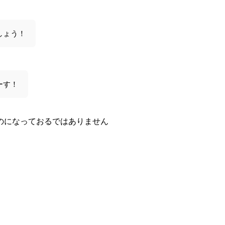
しょう！
ーす！
のになっておるではありません