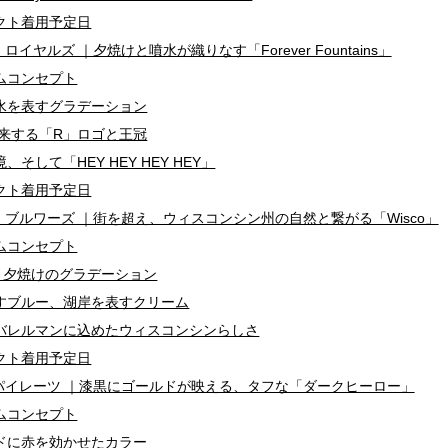
クト着用予定日
イヤルズ ｜夕焼けと噴水が織りなす「Forever Fountains」
ムコンセプト
水を表すグラデーション
由来する「R」ロゴと王冠
そして「HEY HEY HEY HEY」
クト着用予定日
ブルワーズ ｜街を超え、ウィスコンシン州の自然と繋がる「Wisco」
ムコンセプト
」と夕焼けのグラデーション
すブルー、湖岸を表すクリーム
バレルマンに込めたウィスコンシンらしさ
クト着用予定日
パイレーツ ｜漆黒にゴールドが映える、タフな「ダークヒーロー」
ムコンセプト
ドに赤を効かせたカラー