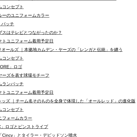
ムコンセプト
ルーのユニフォームカラー
」パッチ
ブスはテレビとつながったのか？
クトユニフォーム着用予定日
リオールズ ｜本拠地カムデン・ヤーズの「レンガと伝統」を纏う
ムコンセプト
ORE」ロゴ
ヤーズを表す球場モチーフ
ムランパッチ
クトユニフォーム着用予定日
レッズ ｜チーム名そのものを全身で体現した「オールレッド」の進化版
ムコンセプト
ニフォームカラー
C」ロゴとピンストライプ
Cincy」とタイラー・デビッドソン噴水