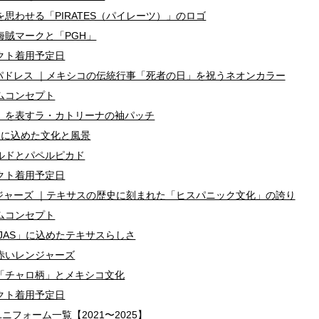
思わせる「PIRATES（パイレーツ）」のロゴ
海賊マークと「PGH」
クト着用予定日
パドレス ｜メキシコの伝統行事「死者の日」を祝うネオンカラー
ムコンセプト
」を表すラ・カトリーナの袖パッチ
ーに込めた文化と風景
ルドとパペルピカド
クト着用予定日
ジャーズ ｜テキサスの歴史に刻まれた「ヒスパニック文化」の誇り
ムコンセプト
JAS」に込めたテキサスらしさ
赤いレンジャーズ
「チャロ柄」とメキシコ文化
クト着用予定日
ニフォーム一覧【2021〜2025】